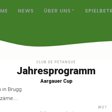
ME
NEWS
ÜBER UNS
SPIELBET
CLUB DE PETANQUE
Jahresprogramm
Aargauer Cup
 in Brugg
zäme....
WO?